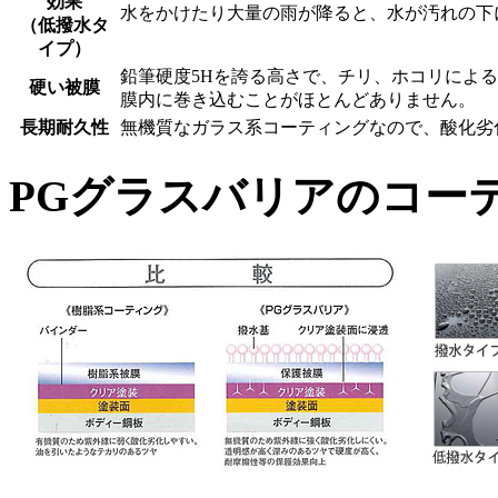
効果
水をかけたり大量の雨が降ると、水が汚れの下
（低撥水タ
イプ）
鉛筆硬度5Hを誇る高さで、チリ、ホコリによ
硬い被膜
膜内に巻き込むことがほとんどありません。
長期耐久性
無機質なガラス系コーティングなので、酸化劣
PGグラスバリアのコー